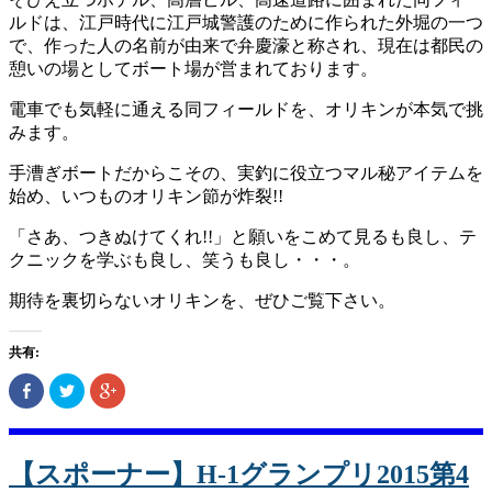
ルドは、江戸時代に江戸城警­護のために作られた外堀の一つ
で、作った人の名前が由来で弁慶濠と称され、現在は都民­の
憩いの場としてボート場が営まれております。
電車でも気軽に通える同フィールドを、オリキンが本気で挑
みます。
手漕ぎボートだからこその、実釣に役立つマル秘アイテムを
始め、いつものオリキン節が­炸裂!!
「さあ、つきぬけてくれ!!」と願いをこめて見るも良し、テ
クニックを学ぶも良し、笑­うも良し・・・。
期待を裏切らないオリキンを、ぜひご覧下さい。
共有:
Facebook
ク
ク
で
リ
リ
共
ッ
ッ
有
ク
ク
(新
し
し
し
て
て
い
Twitter
Google+
【スポーナー】H-1グランプリ2015第4
ウ
で
で