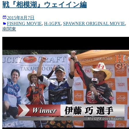
ィ
共
共
戦『相模湖』ウェイイン編
ン
有
有
ド
(新
(新
ウ
し
し
で
い
い
2015年8月7日
開
ウ
ウ
き
ィ
ィ
FISHING MOVIE
,
H-1GPX
,
SPAWNER ORIGINAL MOVIE
,
ま
ン
ン
す)
ド
ド
南関東
ウ
ウ
で
で
開
開
き
き
ま
ま
す)
す)