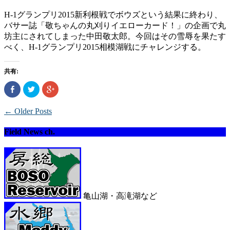
H-1グランプリ2015新利根戦でボウズという結果に終わり、
バサー誌「敬ちゃんの­丸刈りイエローカード！」の企画で丸
坊主にされてしまった中田敬太郎。今回はその雪辱­を果たす
べく、H-1グランプリ2015相模湖戦にチャレンジする。
共有:
Facebook
ク
ク
で
リ
リ
共
ッ
ッ
有
ク
ク
← Older Posts
(新
し
し
し
て
て
い
Twitter
Google+
ウ
で
で
Field News ch.
ィ
共
共
ン
有
有
ド
(新
(新
ウ
し
し
で
い
い
開
ウ
ウ
き
ィ
ィ
ま
ン
ン
す)
ド
ド
ウ
ウ
亀山湖・高滝湖など
で
で
開
開
き
き
ま
ま
す)
す)