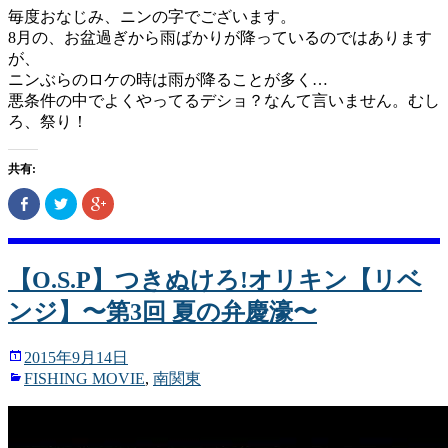
毎度おなじみ、ニンの字でございます。
8月の、お盆過ぎから雨ばかりが降っているのではあります
が、
ニンぶらのロケの時は雨が降ることが多く…
悪条件の中でよくやってるデショ？なんて言いません。むし
ろ、祭り！
共有:
Facebook
ク
ク
で
リ
リ
共
ッ
ッ
有
ク
ク
(新
し
し
し
て
て
い
Twitter
Google+
【O.S.P】つきぬけろ!オリキン【リベ
ウ
で
で
ィ
共
共
ンジ】〜第3回 夏の弁慶濠〜
ン
有
有
ド
(新
(新
ウ
し
し
で
い
い
2015年9月14日
開
ウ
ウ
き
ィ
ィ
FISHING MOVIE
,
南関東
ま
ン
ン
す)
ド
ド
ウ
ウ
で
で
開
開
き
き