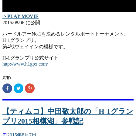
＞PLAY MOVIE
2015/08/06 に公開
ハードルアーNo.1を決めるレンタルボートトーナメント、
H-1グランプリ。
第4戦ウェイインの模様です。
H-1グランプリ公式サイト
http://www.h1gpx.com/
共有:
Facebook
ク
ク
で
リ
リ
共
ッ
ッ
有
ク
ク
(新
し
し
し
て
て
い
Twitter
Google+
【ティムコ】中田敬太郎の「H-1グラン
ウ
で
で
ィ
共
共
プリ2015相模湖」参戦記
ン
有
有
ド
(新
(新
ウ
し
し
で
い
い
2015年8月7日
開
ウ
ウ