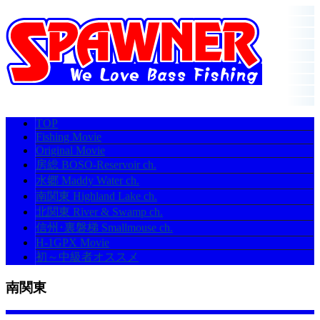
TOP
Fishing Movie
Original Movie
房総 BOSO-Reservoir ch.
水郷 Maddy Water ch.
南関東 Highland Lake ch.
北関東 River & Swamp ch.
信州･裏磐梯 Smallmouse ch.
H-1GPX Movie
初～中級者オススメ
南関東