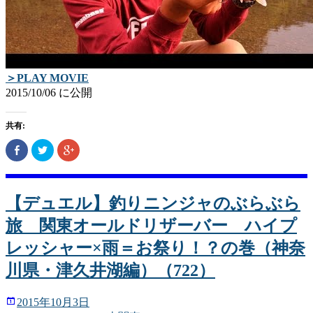
＞PLAY MOVIE
2015/10/06 に公開
共有:
Facebook
ク
ク
で
リ
リ
共
ッ
ッ
有
ク
ク
(新
し
し
し
て
て
い
Twitter
Google+
【デュエル】釣りニンジャのぶらぶら
ウ
で
で
ィ
共
共
旅 関東オールドリザーバー ハイプ
ン
有
有
ド
(新
(新
ウ
し
し
レッシャー×雨＝お祭り！？の巻（神奈
で
い
い
開
ウ
ウ
き
ィ
ィ
川県・津久井湖編）（722）
ま
ン
ン
す)
ド
ド
ウ
ウ
で
で
2015年10月3日
開
開