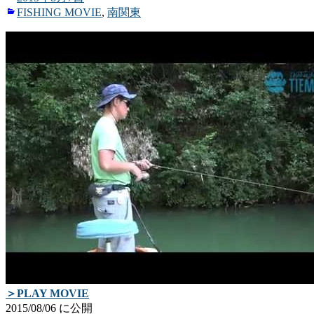
き
ィ
ィ
FISHING MOVIE
,
南関東
ま
ン
ン
す)
ド
ド
ウ
ウ
で
で
開
開
き
き
ま
ま
す)
す)
＞PLAY MOVIE
2015/08/06 に公開