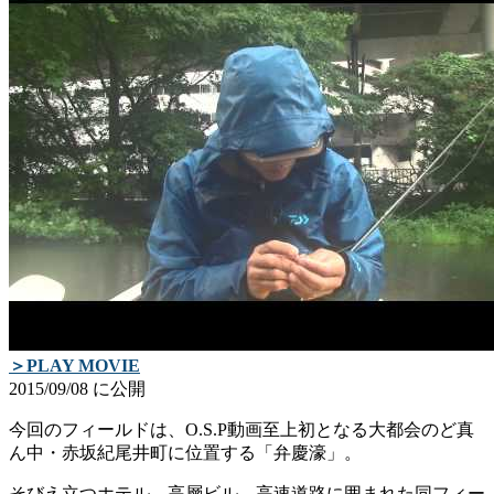
ま
ま
す)
す)
＞PLAY MOVIE
2015/09/08 に公開
今回のフィールドは、O.S.P動画至上初となる大都会のど真
ん中・赤坂紀尾井町に位­置する「弁慶濠」。
そびえ立つホテル、高層ビル、高速道路に囲まれた同フィー