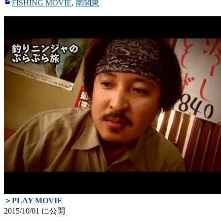
き
き
FISHING MOVIE
,
南関東
ま
ま
す)
す)
＞PLAY MOVIE
2015/10/01 に公開