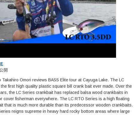
き
ま
す
)
IE
 に公開
o Takahiro Omori reviews BASS Elite tour at Cayuga Lake. The LC
he first high quality plastic square bill crank bait ever made. Over the
ears, the LC Series crankbait has replaced balsa wood crankbaits in
or cover fisherman everywhere. The LC RTO Series is a high floating
ait that is much more durable than its predecessor wooden crankbaits.
ries reigns supreme in heavy hard rocky bottom areas where large