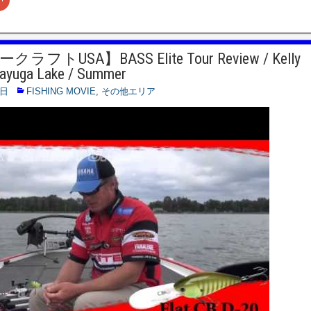
リ
ッ
ク
し
て
G
フトUSA】BASS Elite Tour Review / Kelly
o
o
Cayuga Lake / Summer
g
l
e
0日
FISHING MOVIE
,
その他エリア
+
で
共
有
(
新
し
い
ウ
ィ
ン
ド
ウ
で
開
き
ま
す
)