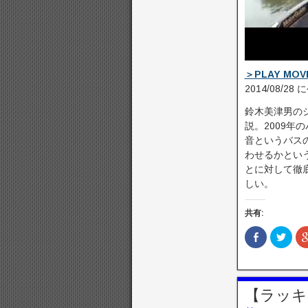
＞PLAY MOV
2014/08/28
鈴木美津男の
説。­2009
音と­いうバ
わせるか­と
とに対して徹
しい。
共有:
F
ク
a
リ
c
ッ
e
ク
b
し
o
て
o
T
【ラッキーク
k
w
で
i