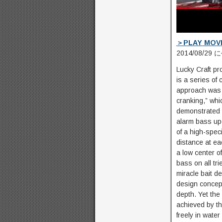
＞PLAY MOV
2014/08/29
Lucky Craft pr
is a series of 
approach was 
cranking,” whi
demonstrated t
alarm bass upo
of a high-spec
distance at ea
a low center of
bass on all trie
miracle bait 
design concep
depth. Yet the 
achieved by th
freely in water