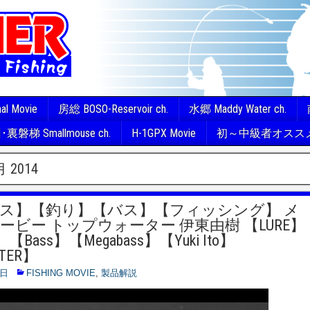
nal Movie
房総 BOSO-Reservoir ch.
水郷 Maddy Water ch.
裏磐梯 Smallmouse ch.
H-1GPX Movie
初～中級者オスス
月 2014
ス】【釣り】【バス】【フィッシング】 メ
ービー トップウォーター 伊東由樹 【LURE】
g】【Bass】【Megabass】【Yuki Ito】
TER】
0日
FISHING MOVIE
,
製品解説