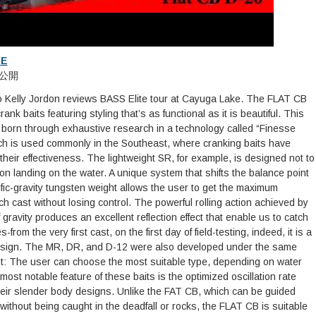
IE
 に公開
o Kelly Jordon reviews BASS Elite tour at Cayuga Lake. The FLAT CB
crank baits featuring styling that’s as functional as it is beautiful. This
born through exhaustive research in a technology called “Finesse
ch is used commonly in the Southeast, where cranking baits have
heir effectiveness. The lightweight SR, for example, is designed not to
n landing on the water. A unique system that shifts the balance point
ific-gravity tungsten weight allows the user to get the maximum
ch cast without losing control. The powerful rolling action achieved by
 gravity produces an excellent reflection effect that enable us to catch
s-from the very first cast, on the first day of field-testing, indeed, it is a
design. The MR, DR, and D-12 were also developed under the same
t: The user can choose the most suitable type, depending on water
most notable feature of these baits is the optimized oscillation rate
eir slender body designs. Unlike the FAT CB, which can be guided
 without being caught in the deadfall or rocks, the FLAT CB is suitable