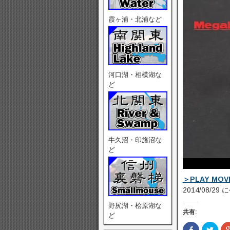
霞ヶ浦・北浦など
河口湖・相模湖な
ど
牛久沼・印旛沼な
ど
＞PLAY MOV
2014/08/29
野尻湖・桧原湖な
共有:
ど
F
ク