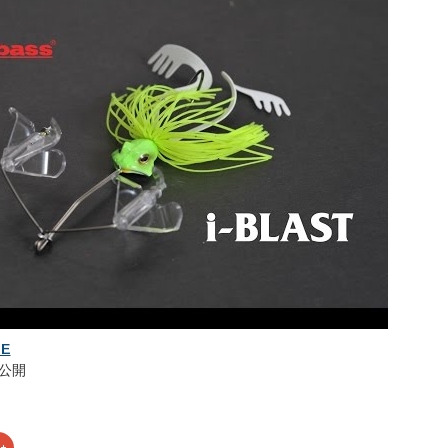
IE
 に公開
ク