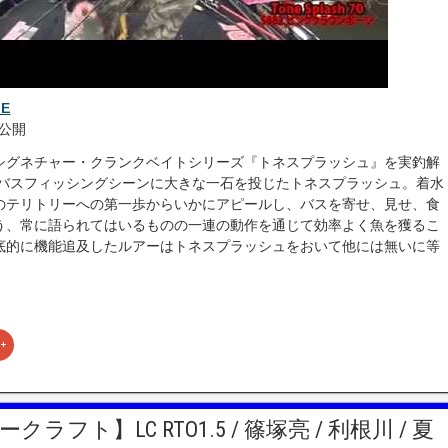
IE
 に公開
シグネチャー・クランクベイトシリーズ『トネスプラッシュ』を実釣解
年のバスフィッシングシーンに大きな一石を投じたトネスプラッシュ。着水
スのテリトリーへの第一歩からいかにアピールし、バスを寄せ、見せ、食
いう、常に語られてはいるものの一連の動作を通じて効率よく魚を獲るこ
­底的に機能追及したルアーはトネスプラッシュをおいて他には無いに等
ク
リ
ッ
ク
し
て
G
ラフト】LC RTO1.5 / 篠塚亮 / 利根川 / 夏
o
o