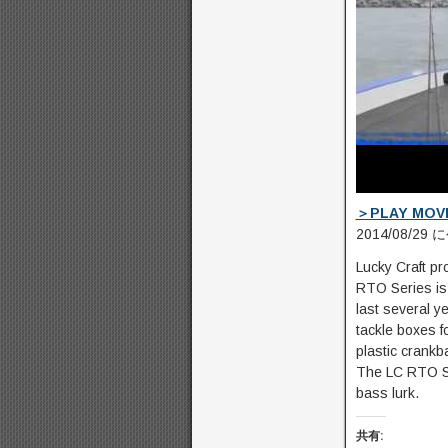
き
ま
す
)
＞PLAY MOV
2014/08/29
Lucky Craft pr
RTO Series is t
last several y
tackle boxes f
plastic crankb
The LC RTO Se
bass lurk.
共有: