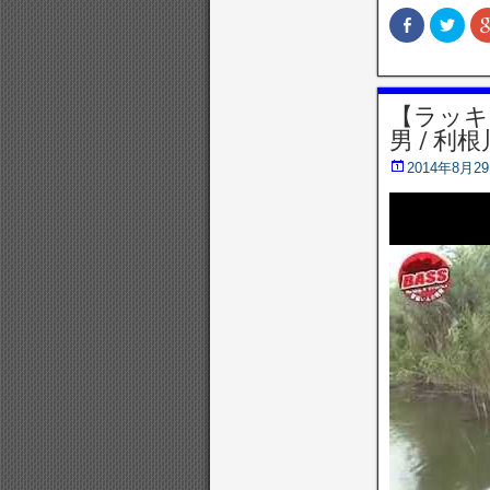
F
ク
a
リ
c
ッ
e
ク
b
し
o
て
o
T
【ラッキ
k
w
で
i
男 / 利根川
共
t
有
t
(
e
2014年8月2
新
r
し
で
い
共
ウ
有
ィ
(
ン
新
ド
し
ウ
い
で
ウ
開
ィ
き
ン
ま
ド
す
ウ
)
で
開
き
ま
す
)