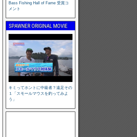
Bass Fishing Hall of Fame 受賞コ
メント
SPAWNER ORIGINAL MOVIE
キミってホントに中級者？遠足その
１「スモールマウスを釣ってみよ
う」