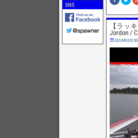
a
リ
SNS
c
ッ
e
ク
b
し
o
て
o
T
【ラッキークラ
k
w
で
i
Jordon / 
共
t
有
t
(
e
2014年8月3
新
r
し
で
い
共
ウ
有
ィ
(
ン
新
ド
し
ウ
い
で
ウ
開
ィ
き
ン
ま
ド
す
ウ
)
で
開
き
ま
す
)