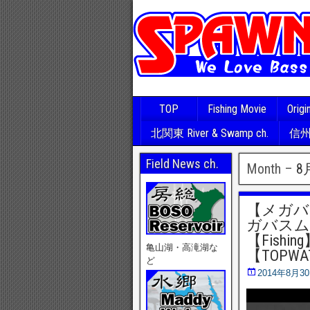
TOP
Fishing Movie
Origi
北関東 River & Swamp ch.
信州･
Field News ch.
Month –
8
【メガバ
ガバスム
【Fishin
亀山湖・高滝湖な
【TOPWA
ど
2014年8月3