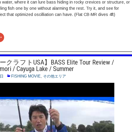
 water, where it can lure bass hiding in rocky crevices or structure, or
ing fish one by one without alarming the rest. Try it, and see for
fect that optimized oscilliation can have. (Flat CB-MR dives 4ft)
ク
リ
ッ
ク
し
て
G
フトUSA】BASS Elite Tour Review /
o
o
Omori / Cayuga Lake / Summer
g
l
e
0日
FISHING MOVIE
,
その他エリア
+
で
共
有
(
新
し
い
ウ
ィ
ン
ド
ウ
で
開