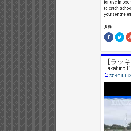
for use in open
to catch school
yourself the ef
共有:
F
ク
a
リ
c
ッ
e
ク
b
し
o
て
o
T
【ラッキークラ
k
w
で
i
Takahiro 
共
t
有
t
(
e
2014年8月3
新
r
し
で
い
共
ウ
有
ィ
(
ン
新
ド
し
ウ
い
で
ウ
開
ィ
き
ン
ま
ド
す
ウ
)
で
開