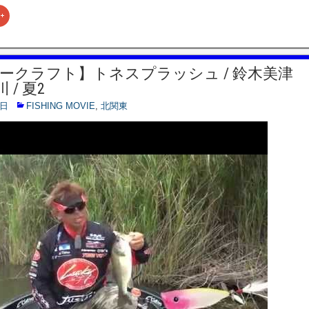
ク
リ
ッ
ク
し
て
G
ークラフト】トネスプラッシュ / 鈴木美津
o
o
 / 夏2
g
l
e
9日
FISHING MOVIE
,
北関東
+
で
共
有
(
新
し
い
ウ
ィ
ン
ド
ウ
で
開
き
ま
す
)