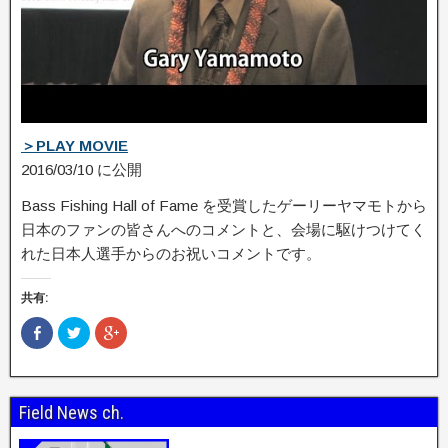
＞PLAY MOVIE
2016/03/10 に公開
Bass Fishing Hall of Fame を受賞したゲーリーヤマモトから
日本のファンの皆さんへのコメントと、会場に駆けつけ­てく
れた日本人選手からのお祝いコメントです。
共有:
F
ク
ク
a
リ
リ
c
ッ
ッ
e
ク
ク
b
し
し
o
て
て
o
T
G
Field News ch.
k
w
o
で
i
o
共
t
g