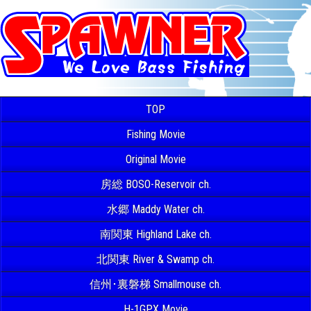
TOP
Fishing Movie
Original Movie
房総 BOSO-Reservoir ch.
水郷 Maddy Water ch.
南関東 Highland Lake ch.
北関東 River & Swamp ch.
信州･裏磐梯 Smallmouse ch.
H-1GPX Movie