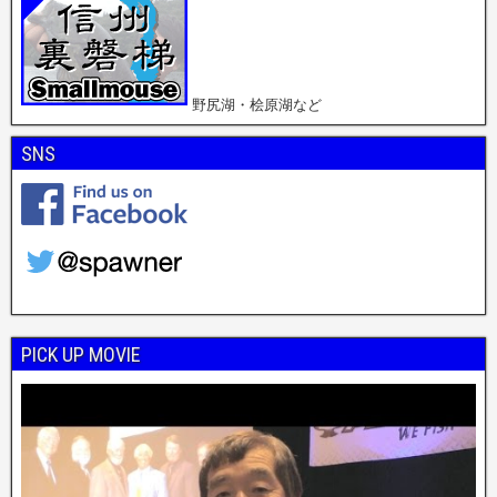
野尻湖・桧原湖など
SNS
PICK UP MOVIE