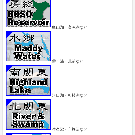
有
t
l
(
e
e
新
r
+
し
で
で
い
共
共
ウ
有
有
ィ
(
(
ン
新
新
亀山湖・高滝湖など
ド
し
し
ウ
い
い
で
ウ
ウ
開
ィ
ィ
き
ン
ン
ま
ド
ド
す
ウ
ウ
)
で
で
開
開
霞ヶ浦・北浦など
き
き
ま
ま
す
す
)
)
河口湖・相模湖など
牛久沼・印旛沼など