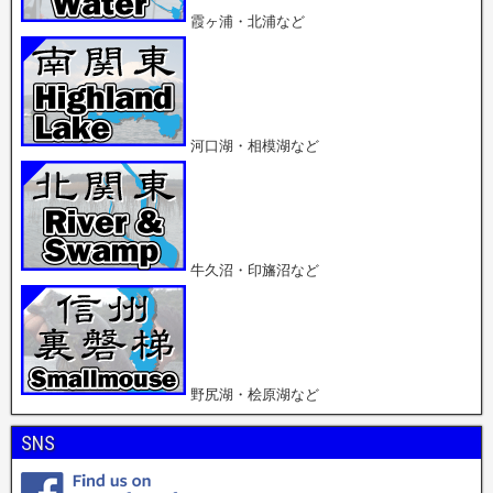
開
開
霞ヶ浦・北浦など
き
き
ま
ま
す
す
)
)
河口湖・相模湖など
牛久沼・印旛沼など
野尻湖・桧原湖など
SNS