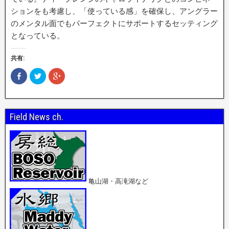
ションをも考慮し、「­使っている感」を確保し、アングラー
のメンタル面でもパーフェクトにサポートするセッ­ティング
となっている。
共有:
F
ク
ク
a
リ
リ
c
ッ
ッ
e
ク
ク
b
し
し
o
て
て
o
T
G
Field News ch.
k
w
o
で
i
o
共
t
g
有
t
l
(
e
e
新
r
+
し
で
で
い
共
共
ウ
有
有
ィ
(
(
ン
新
新
亀山湖・高滝湖など
ド
し
し
ウ
い
い
で
ウ
ウ
開
ィ
ィ
き
ン
ン
ま
ド
ド
す
ウ
ウ
)
で
で