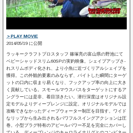
＞PLAY MOVIE
2014/05/19 に公開
ラッキークラフトプロスタッフ 篠塚亮の富山県の野池にて
ベビーシャッドスリム60SPの実釣映像。シェイプアップさ­
れスリムボディ化され、より小魚に近づくリアルシェイプを
獲得。この外観的要素のみな­らず、バイトした瞬間にターゲ
ットの口内に収まり易くなり、フックアップ率の向上に大­き
く貢献している。スモールマウスバスをターゲットにするア
ングラーには是非、着目頂­きたい。潜行深度はオリジナル設
定モデルよりディープレンジに設定。オリジナルモデル­では
攻略できなかったディープウォーター制圧を目指す。ワイド
なリップから生み出され­るパワフルスイングアクションは圧
巻。小型プラグ特有のアピールパワー不足を完全にカ­バーし
ている。ディープレンジのキャロライナリグとのコンビネー