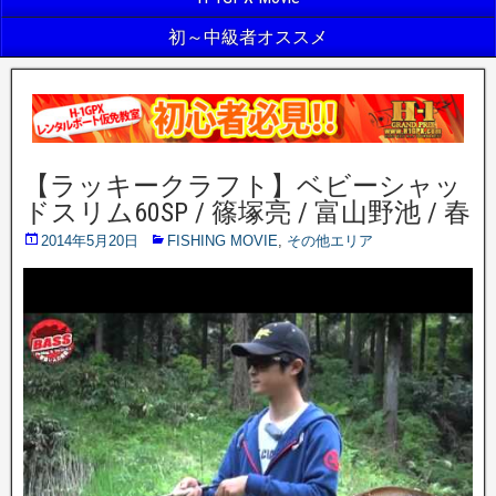
初～中級者オススメ
【ラッキークラフト】ベビーシャッ
ドスリム60SP / 篠塚亮 / 富山野池 / 春
2014年5月20日
FISHING MOVIE
,
その他エリア