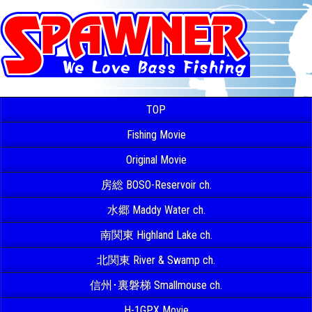
TOP
Fishing Movie
Original Movie
房総 BOSO-Reservoir ch.
水郷 Maddy Water ch.
南関東 Highland Lake ch.
北関東 River & Swamp ch.
信州･裏磐梯 Smallmouse ch.
H-1GPX Movie