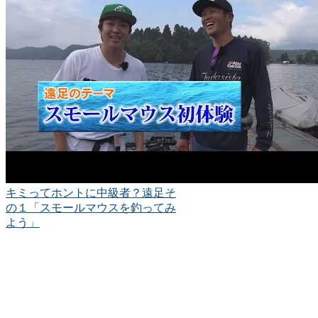
キミってホントに中級者？遠足そ
の１「スモールマウスを釣ってみ
よう」