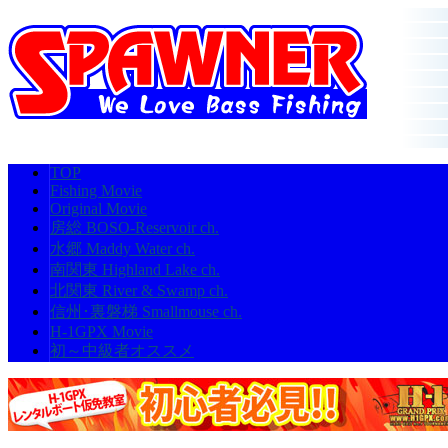
TOP
Fishing Movie
Original Movie
房総 BOSO-Reservoir ch.
水郷 Maddy Water ch.
南関東 Highland Lake ch.
北関東 River & Swamp ch.
信州･裏磐梯 Smallmouse ch.
H-1GPX Movie
初～中級者オススメ