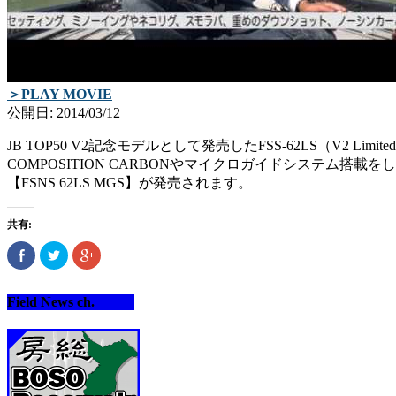
＞PLAY MOVIE
公開日: 2014/03/12
JB TOP50 V2記念モデルとして発売したFSS-62LS（V2 Limi
COMPOSITION CARBONやマイクロガイドシステム搭載
【FSNS 62LS MGS】が発売されます。
共有:
Facebook
ク
ク
で
リ
リ
共
ッ
ッ
有
ク
ク
(新
し
し
Field News ch.
し
て
て
い
Twitter
Google+
ウ
で
で
ィ
共
共
ン
有
有
ド
(新
(新
ウ
し
し
で
い
い
開
ウ
ウ