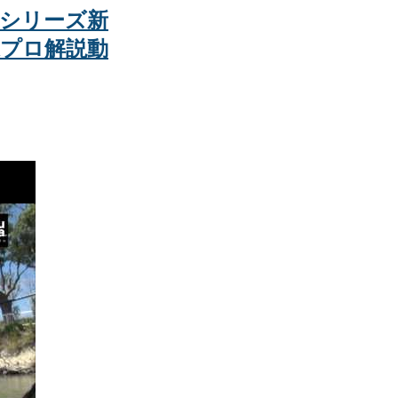
usシリーズ新
小森プロ解説動