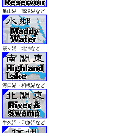
き
ィ
ィ
ま
ン
ン
す)
ド
ド
亀山湖・高滝湖など
ウ
ウ
で
で
開
開
き
き
ま
ま
す)
す)
霞ヶ浦・北浦など
河口湖・相模湖など
牛久沼・印旛沼など