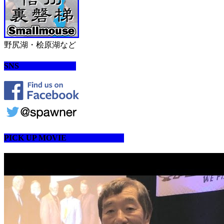
野尻湖・桧原湖など
SNS
PICK UP MOVIE