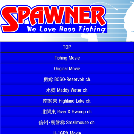
TOP
Fishing Movie
Original Movie
房総 BOSO-Reservoir ch.
水郷 Maddy Water ch.
南関東 Highland Lake ch.
北関東 River & Swamp ch.
信州･裏磐梯 Smallmouse ch.
H-1GPX Movie