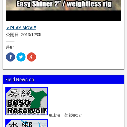
＞PLAY MOVIE
公開日: 2013/12/05
共有:
F
ク
ク
a
リ
リ
c
ッ
ッ
e
ク
ク
b
し
し
o
て
て
o
T
G
Field News ch.
k
w
o
で
i
o
共
t
g
有
t
l
(
e
e
新
r
+
し
で
で
い
共
共
ウ
有
有
ィ
(
(
ン
新
新
亀山湖・高滝湖など
ド
し
し
ウ
い
い
で
ウ
ウ