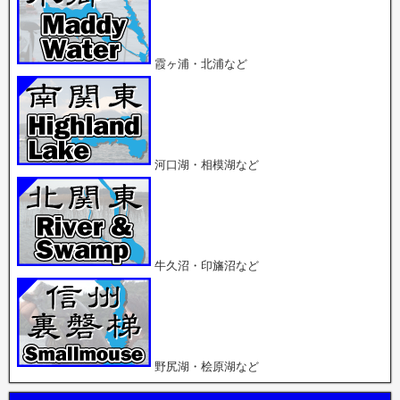
開
ィ
ィ
き
ン
ン
ま
ド
ド
す
ウ
ウ
)
で
で
開
開
霞ヶ浦・北浦など
き
き
ま
ま
す
す
)
)
河口湖・相模湖など
牛久沼・印旛沼など
野尻湖・桧原湖など