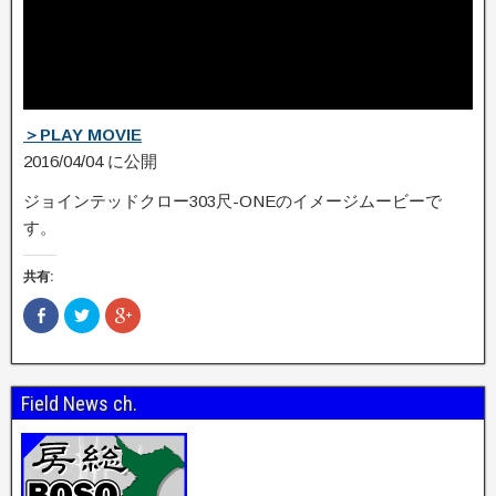
＞PLAY MOVIE
2016/04/04 に公開
ジョインテッドクロー303尺-ONEのイメージムービーで
す。
共有:
F
ク
ク
a
リ
リ
c
ッ
ッ
e
ク
ク
b
し
し
o
て
て
o
T
G
Field News ch.
k
w
o
で
i
o
共
t
g
有
t
l
(
e
e
新
r
+
し
で
で