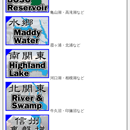
い
共
共
ウ
有
有
ィ
(
(
ン
新
新
亀山湖・高滝湖など
ド
し
し
ウ
い
い
で
ウ
ウ
開
ィ
ィ
き
ン
ン
ま
ド
ド
す
ウ
ウ
)
で
で
開
開
霞ヶ浦・北浦など
き
き
ま
ま
す
す
)
)
河口湖・相模湖など
牛久沼・印旛沼など