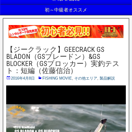
初～中級者オススメ
【ジークラック】GEECRACK GS
BLADON（GSブレードン）&GS
BLOCKER（GSブロッカー）実釣テス
ト：短編（佐藤信治）
2016年4月8日
FISHING MOVIE
,
その他エリア
,
製品解説