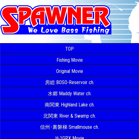
TOP
Fishing Movie
Original Movie
房総 BOSO-Reservoir ch.
水郷 Maddy Water ch.
南関東 Highland Lake ch.
北関東 River & Swamp ch.
信州･裏磐梯 Smallmouse ch.
H-1GPX Movie