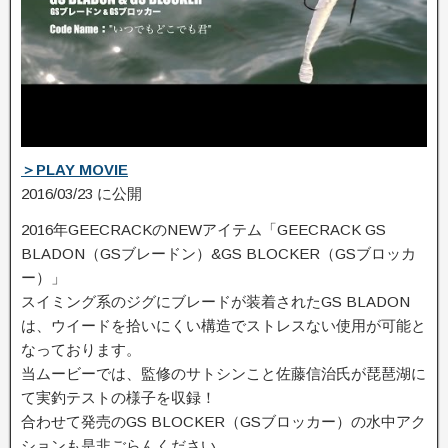
＞PLAY MOVIE
2016/03/23 に公開
2016年GEECRACKのNEWアイテム「GEECRACK GS
BLADON（GSブレードン）&GS BLOCKER（GSブロッカ
ー）」
スイミング系のジグにブレードが装着されたGS BLADON
は、ウイードを拾いにくい構造でストレスない使用が可能と
なっております­。
当ムービーでは、監修のサトシンこと佐藤信治氏が琵琶湖に
て実釣テストの様子を収録！
合わせて発売のGS BLOCKER（GSブロッカー）の水中アク
ションも是非ごらんください。