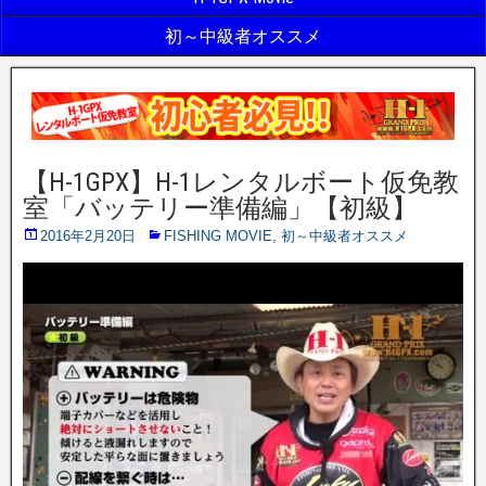
初～中級者オススメ
【H-1GPX】H-1レンタルボート仮免教
室「バッテリー準備編」【初級】
2016年2月20日
FISHING MOVIE
,
初～中級者オススメ