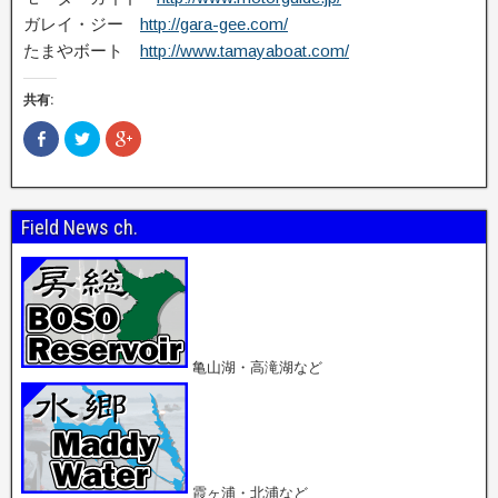
ガレイ・ジー
http://gara-gee.com/
たまやボート
http://www.tamayaboat.com/
共有:
F
ク
ク
a
リ
リ
c
ッ
ッ
e
ク
ク
b
し
し
o
て
て
o
T
G
Field News ch.
k
w
o
で
i
o
共
t
g
有
t
l
(
e
e
新
r
+
し
で
で
い
共
共
ウ
有
有
ィ
(
(
ン
新
新
亀山湖・高滝湖など
ド
し
し
ウ
い
い
で
ウ
ウ
開
ィ
ィ
き
ン
ン
ま
ド
ド
す
ウ
ウ
)
で
で
開
開
霞ヶ浦・北浦など
き
き