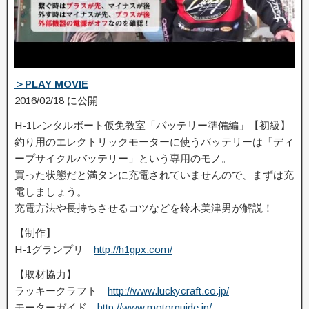
＞PLAY MOVIE
2016/02/18 に公開
H-1レンタルボート仮免教室「バッテリー準備編」【初級】
釣り用のエレクトリックモーターに使うバッテリーは「ディ
ープサイクルバッテリー」と­いう専用のモノ。
買った状態だと満タンに充電されていませんので、まずは充
電しましょう。
充電方法や長持ちさせるコツなどを鈴木美津男が解説！
【制作】
H-1グランプリ
http://h1gpx.com/
【取材協力】
ラッキークラフト
http://www.luckycraft.co.jp/
モーターガイド
http://www.motorguide.jp/