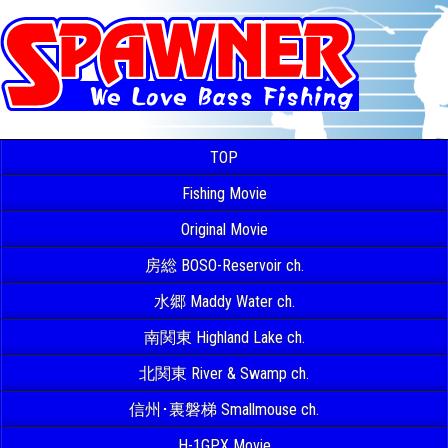
TOP
Fishing Movie
Original Movie
房総 BOSO-Reservoir ch.
水郷 Maddy Water ch.
南関東 Highland Lake ch.
北関東 River & Swamp ch.
信州･裏磐梯 Smallmouse ch.
H-1GPX Movie