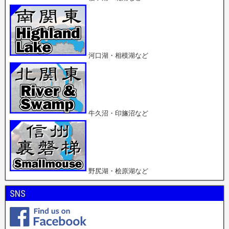
ま
ま
す
す
)
)
河口湖・相模湖など
牛久沼・印旛沼など
野尻湖・桧原湖など
SNS