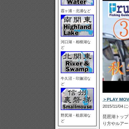
霞ヶ浦・北浦など
河口湖・相模湖な
ど
牛久沼・印旛沼な
ど
＞PLAY MOV
2015/11/04
野尻湖・桧原湖な
琵琶湖トップ
ど
り方やル­ア