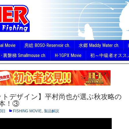
nal Movie
房総 BOSO-Reservoir ch.
水郷 Maddy Water ch.
裏磐梯 Smallmouse ch.
H-1GPX Movie
初～中級者オスス
ットデザイン】平村尚也が選ぶ秋攻略の
本！③
13日
FISHING MOVIE
,
製品解説