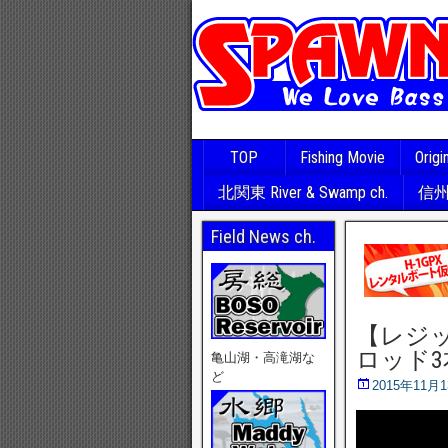
TOP
Fishing Movie
Origi
北関東 River & Swamp ch.
信州･
Field News ch.
【レジ
ロッド3
亀山湖・高滝湖な
ど
2015年11月