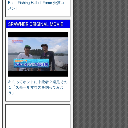
Bass Fishing Hall of Fame 受賞コ
メント
SPAWNER ORIGINAL MOVIE
キミってホントに中級者？遠足その
１「スモールマウスを釣ってみよ
う」