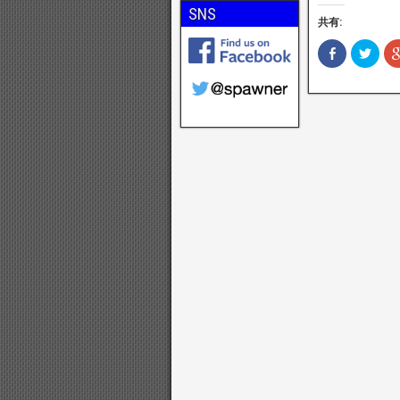
SNS
共有:
F
ク
a
リ
c
ッ
e
ク
b
し
o
て
o
T
k
w
で
i
共
t
有
t
(
e
新
r
し
で
い
共
ウ
有
ィ
(
ン
新
ド
し
ウ
い
で
ウ
開
ィ
き
ン
ま
ド
す
ウ
)
で
開
き
ま
す
)