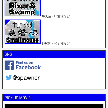
牛久沼・印旛沼など
野尻湖・桧原湖など
SNS
PICK UP MOVIE