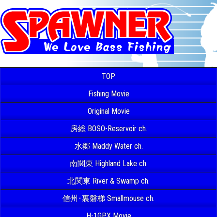
TOP
Fishing Movie
Original Movie
房総 BOSO-Reservoir ch.
水郷 Maddy Water ch.
南関東 Highland Lake ch.
北関東 River & Swamp ch.
信州･裏磐梯 Smallmouse ch.
H-1GPX Movie