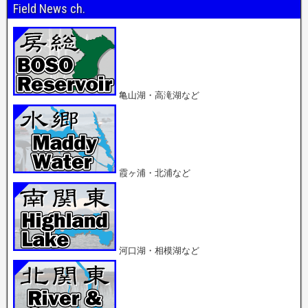
o
T
G
Field News ch.
k
w
o
で
i
o
共
t
g
有
t
l
(
e
e
新
r
+
し
で
で
い
共
共
ウ
有
有
ィ
(
(
ン
新
新
亀山湖・高滝湖など
ド
し
し
ウ
い
い
で
ウ
ウ
開
ィ
ィ
き
ン
ン
ま
ド
ド
す
ウ
ウ
)
で
で
開
開
霞ヶ浦・北浦など
き
き
ま
ま
す
す
)
)
河口湖・相模湖など