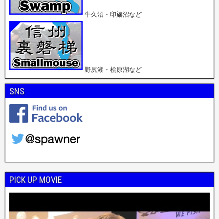
牛久沼・印旛沼など
野尻湖・桧原湖など
SNS
PICK UP MOVIE