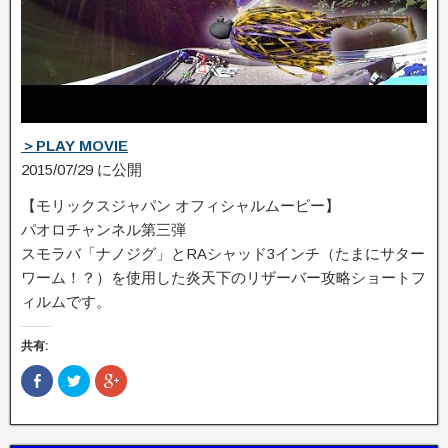
＞PLAY MOVIE
2015/07/29 に公開
【モリックスジャパン オフィシャルムービー】
パオロチャンネル第三弾
スモラバ「ナノジグ」とRAシャッド3インチ（たまにサター
ワーム！？）を使用した炎­天下のリザーバー攻略ショート­フ
ィルムです。
共有:
F
ク
ク
a
リ
リ
c
ッ
ッ
e
ク
ク
b
し
し
o
て
て