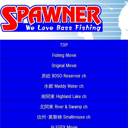
TOP
Fishing Movie
Original Movie
房総 BOSO-Reservoir ch.
水郷 Maddy Water ch.
南関東 Highland Lake ch.
北関東 River & Swamp ch.
信州･裏磐梯 Smallmouse ch.
H-1GPX Movie