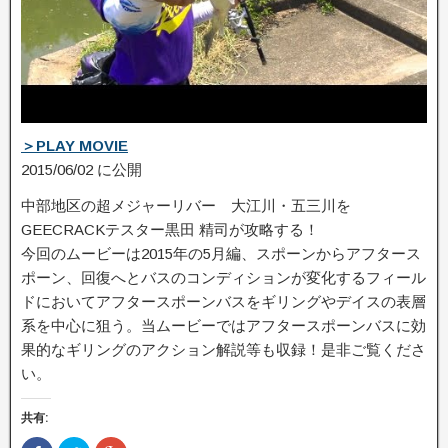
＞PLAY MOVIE
2015/06/02 に公開
中部地区の超メジャーリバー 大江川・五三川を
GEECRACKテスター黒田 精司が攻略する！
今回のムービーは2015年の5月編、スポーンからアフタース
ポーン、回復へとバスの­コンディションが変化するフィール
ドにおいてアフタースポーンバスをギリングやデイス­の表層
系を中心に狙う。当ムービーではアフタースポーンバスに効
果的なギリングのアク­ション解説等も収録！是非ご覧くださ
い。
共有: