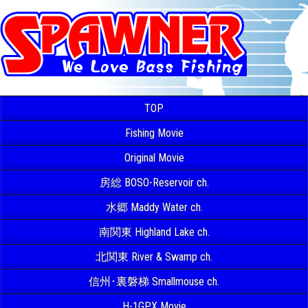
TOP
Fishing Movie
Original Movie
房総 BOSO-Reservoir ch.
水郷 Maddy Water ch.
南関東 Highland Lake ch.
北関東 River & Swamp ch.
信州･裏磐梯 Smallmouse ch.
H-1GPX Movie