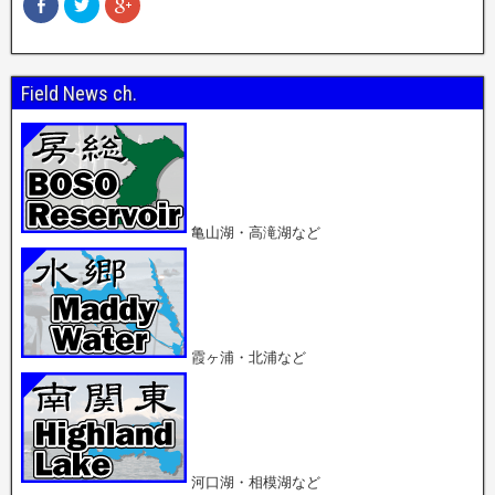
F
ク
ク
a
リ
リ
c
ッ
ッ
e
ク
ク
b
し
し
o
て
て
o
T
G
Field News ch.
k
w
o
で
i
o
共
t
g
有
t
l
(
e
e
新
r
+
し
で
で
い
共
共
ウ
有
有
ィ
(
(
ン
新
新
亀山湖・高滝湖など
ド
し
し
ウ
い
い
で
ウ
ウ
開
ィ
ィ
き
ン
ン
ま
ド
ド
す
ウ
ウ
)
で
で
開
開
霞ヶ浦・北浦など
き
き
ま
ま
す
す
)
)
河口湖・相模湖など