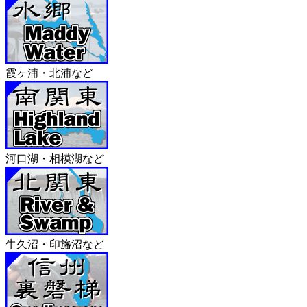
開
開
き
き
ま
ま
す)
す)
霞ヶ浦・北浦など
河口湖・相模湖など
牛久沼・印旛沼など