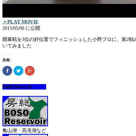
＞PLAY MOVIE
2015/05/06 に公開
開幕戦を3位の好位置でフィニッシュした小野プロに、第2戦
いてみ­ました
共有:
Facebook
ク
ク
で
リ
リ
共
ッ
ッ
有
ク
ク
(新
し
し
Field News ch.
し
て
て
い
Twitter
Google+
ウ
で
で
ィ
共
共
ン
有
有
ド
(新
(新
ウ
し
し
で
い
い
開
ウ
ウ
き
ィ
ィ
ま
ン
ン
す)
ド
ド
亀山湖・高滝湖など
ウ
ウ
で
で