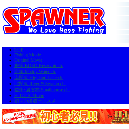
TOP
Fishing Movie
Original Movie
房総 BOSO-Reservoir ch.
水郷 Maddy Water ch.
南関東 Highland Lake ch.
北関東 River & Swamp ch.
信州･裏磐梯 Smallmouse ch.
H-1GPX Movie
初～中級者オススメ