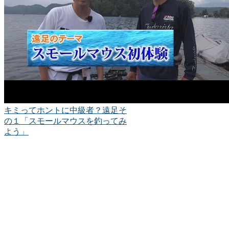
キミってホントに中級者？遠足そ
の１「スモールマウスを釣ってみ
よう」