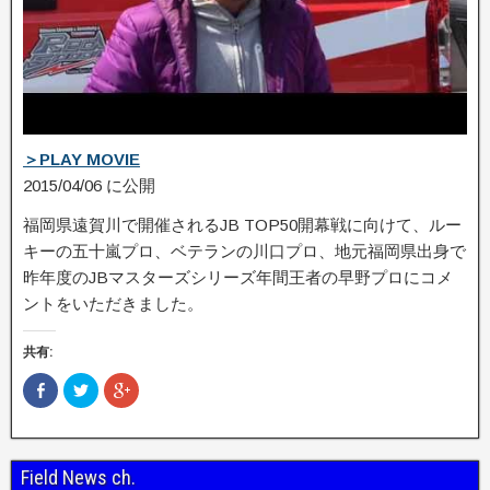
＞PLAY MOVIE
2015/04/06 に公開
福岡県遠賀川で開催されるJB TOP50開幕戦に向けて、ルー
キーの五十嵐プロ、ベテランの川口プロ、地元福岡県出­身で
昨年度のJBマスターズシリーズ年間王者の早野プロにコメ
ントをいただきました。
共有:
F
ク
ク
a
リ
リ
c
ッ
ッ
e
ク
ク
b
し
し
o
て
て
o
T
G
Field News ch.
k
w
o