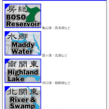
で
i
o
共
t
g
有
t
l
(
e
e
新
r
+
し
で
で
い
共
共
ウ
有
有
ィ
(
(
ン
新
新
亀山湖・高滝湖など
ド
し
し
ウ
い
い
で
ウ
ウ
開
ィ
ィ
き
ン
ン
ま
ド
ド
す
ウ
ウ
)
で
で
開
開
霞ヶ浦・北浦など
き
き
ま
ま
す
す
)
)
河口湖・相模湖など