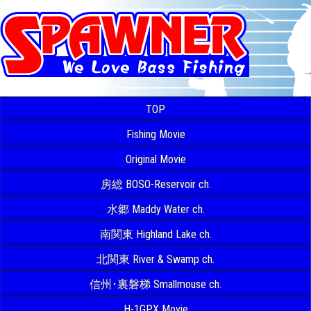
TOP
Fishing Movie
Original Movie
房総 BOSO-Reservoir ch.
水郷 Maddy Water ch.
南関東 Highland Lake ch.
北関東 River & Swamp ch.
信州･裏磐梯 Smallmouse ch.
H-1GPX Movie