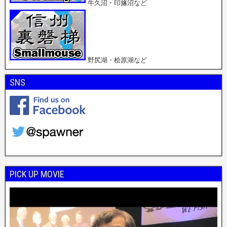
牛久沼・印旛沼など
野尻湖・桧原湖など
SNS
PICK UP MOVIE