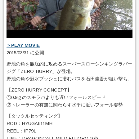
＞PLAY MOVIE
2015/03/31 に公開
野池の角を徹底的に攻めるスーパースローシンキングラバー
ジグ「ZERO-HURRY­」が登場。
野池の角や冠水ブッシュに潜むバスを石田圭吾が狙い撃ち。
【ZERO HURRY CONCEPT】
①0.9ｇのスモラバよりも遅いフォールスピード
②トレーラーの有無に関わらず水平に近いフォール姿勢
【タックルセッティング】
ROD：HYUGA611MH
REEL：IP79L
LINE：DRAGONCALL MILD FLUORO 16lb.