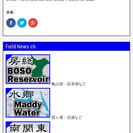
共有:
F
ク
ク
a
リ
リ
c
ッ
ッ
e
ク
ク
b
し
し
o
て
て
o
T
G
Field News ch.
k
w
o
で
i
o
共
t
g
有
t
l
(
e
e
新
r
+
し
で
で
い
共
共
ウ
有
有
ィ
(
(
ン
新
新
亀山湖・高滝湖など
ド
し
し
ウ
い
い
で
ウ
ウ
開
ィ
ィ
き
ン
ン
ま
ド
ド
す
ウ
ウ
)
で
で
開
開
霞ヶ浦・北浦など
き
き
ま
ま
す
す
)
)