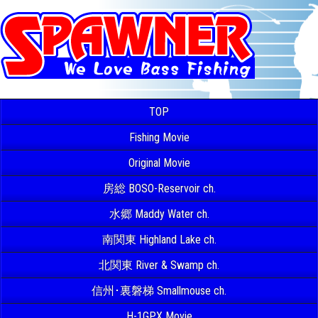
TOP
Fishing Movie
Original Movie
房総 BOSO-Reservoir ch.
水郷 Maddy Water ch.
南関東 Highland Lake ch.
北関東 River & Swamp ch.
信州･裏磐梯 Smallmouse ch.
H-1GPX Movie