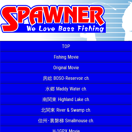
TOP
Fishing Movie
Original Movie
房総 BOSO-Reservoir ch.
水郷 Maddy Water ch.
南関東 Highland Lake ch.
北関東 River & Swamp ch.
信州･裏磐梯 Smallmouse ch.
H-1GPX Movie