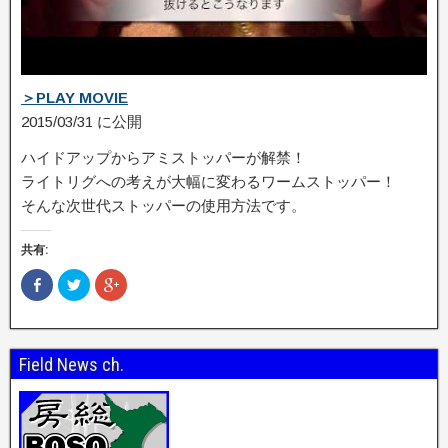
＞PLAY MOVIE
2015/03/31 に公開
ハイドアップからアミストッパーが解禁！
ライトリグへの考えが大幅に変わるワームストッパー！
そんな次世代ストッパーの使用方法です。
共有:
F
ク
ク
a
リ
リ
c
ッ
ッ
e
ク
ク
b
し
し
o
て
て
o
T
G
Field News ch.
k
w
o
で
i
o
共
t
g
有
t
l
(
e
e
新
r
+
し
で
で