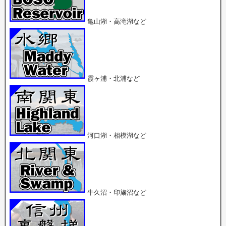
い
共
共
ウ
有
有
ィ
(
(
ン
新
新
亀山湖・高滝湖など
ド
し
し
ウ
い
い
で
ウ
ウ
開
ィ
ィ
き
ン
ン
ま
ド
ド
す
ウ
ウ
)
で
で
開
開
霞ヶ浦・北浦など
き
き
ま
ま
す
す
)
)
河口湖・相模湖など
牛久沼・印旛沼など