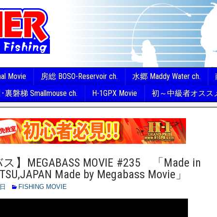
nal Movie
房総 BOSO-Reservoir ch.
水郷 Maddy Water ch.
裏磐梯 Smallmouse ch.
H-1GPX Movie
初～中級者オスス
MEGABASS MOVIE #235 「Made in
SU,JAPAN Made by Megabass Movie」
6日
FISHING MOVIE