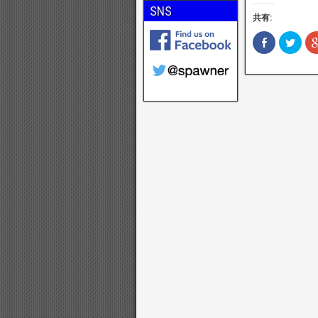
SNS
共有:
F
ク
a
リ
c
ッ
e
ク
b
し
o
て
o
T
k
w
で
i
共
t
有
t
(
e
新
r
し
で
い
共
ウ
有
ィ
(
ン
新
ド
し
ウ
い
で
ウ
開
ィ
き
ン
ま
ド
す
ウ
)
で
開
き
ま
す
)