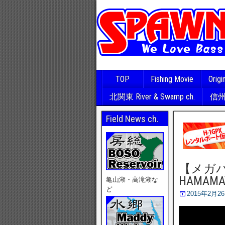
TOP
Fishing Movie
Origi
北関東 River & Swamp ch.
信州･
Field News ch.
【メガバス】
HAMAMAT
亀山湖・高滝湖な
ど
2015年2月2