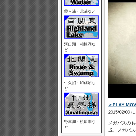
霞ヶ浦・北浦など
河口湖・相模湖な
ど
牛久沼・印旛沼な
ど
＞PLAY MOV
2015/02/09
野尻湖・桧原湖な
メガバスのも
ど
成。メガバ­