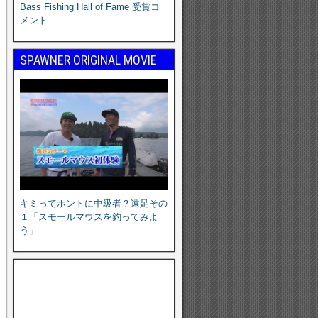
Bass Fishing Hall of Fame 受賞コ
メント
SPAWNER ORIGINAL MOVIE
キミってホントに中級者？遠足その
１「スモールマウスを釣ってみよ
う」