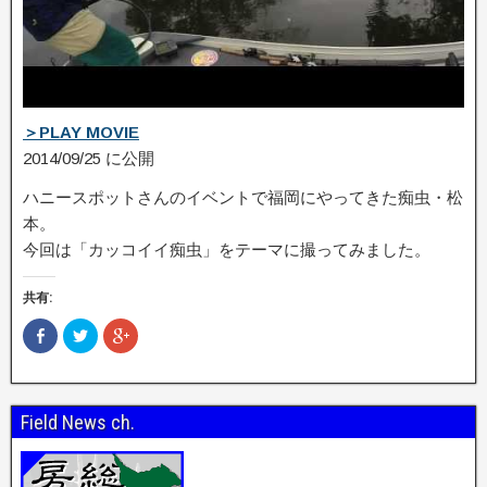
＞PLAY MOVIE
2014/09/25 に公開
ハニースポットさんのイベントで福岡にやってきた痴虫・松
本。
今回は「カッコイイ痴虫」をテーマに撮ってみました。
共有:
F
ク
ク
a
リ
リ
c
ッ
ッ
e
ク
ク
b
し
し
o
て
て
o
T
G
Field News ch.
k
w
o
で
i
o
共
t
g
有
t
l
(
e
e