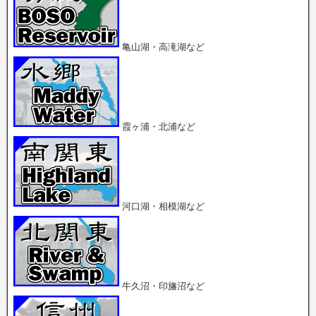
新
r
+
し
で
で
い
共
共
ウ
有
有
ィ
(
(
ン
新
新
亀山湖・高滝湖など
ド
し
し
ウ
い
い
で
ウ
ウ
開
ィ
ィ
き
ン
ン
ま
ド
ド
す
ウ
ウ
)
で
で
開
開
霞ヶ浦・北浦など
き
き
ま
ま
す
す
)
)
河口湖・相模湖など
牛久沼・印旛沼など