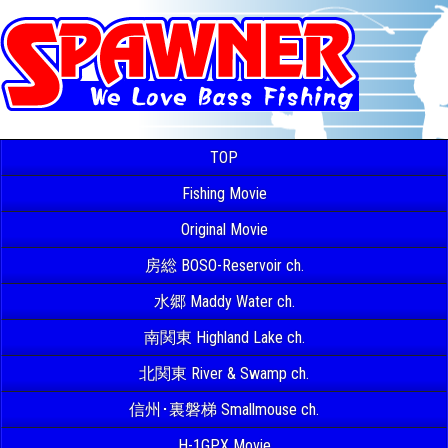
TOP
Fishing Movie
Original Movie
房総 BOSO-Reservoir ch.
水郷 Maddy Water ch.
南関東 Highland Lake ch.
北関東 River & Swamp ch.
信州･裏磐梯 Smallmouse ch.
H-1GPX Movie