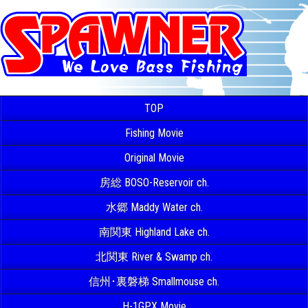
TOP
Fishing Movie
Original Movie
房総 BOSO-Reservoir ch.
水郷 Maddy Water ch.
南関東 Highland Lake ch.
北関東 River & Swamp ch.
信州･裏磐梯 Smallmouse ch.
H-1GPX Movie