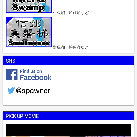
牛久沼・印旛沼など
野尻湖・桧原湖など
SNS
PICK UP MOVIE