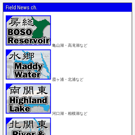
o
て
て
o
T
G
Field News ch.
k
w
o
で
i
o
共
t
g
有
t
l
(
e
e
新
r
+
し
で
で
い
共
共
ウ
有
有
ィ
(
(
ン
新
新
亀山湖・高滝湖など
ド
し
し
ウ
い
い
で
ウ
ウ
開
ィ
ィ
き
ン
ン
ま
ド
ド
す
ウ
ウ
)
で
で
開
開
霞ヶ浦・北浦など
き
き
ま
ま
す
す
)
)
河口湖・相模湖など