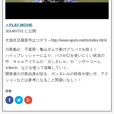
＞PLAY MOVIE
2014/07/31 に公開
大漁生活最新号はコチラ→http://www.apstv.net/ts/index.html
川島勉が、千葉県・亀山ダムで春のプリバスを狙う！
ハイップレッシャーにより、バスが口を使いにくい状況の
中、Ｎｅｗアイテムの「ガンタ­レル」や「シザーコーム
4.8inch」などを使って攻略していく。
開発者の川島自身が語る、ガンタレルの特長や使い方、アク
ションなどは参考になること­間違いなし！！
共有:
F
ク
ク
a
リ
リ
c
ッ
ッ
e
ク
ク
b
し
し