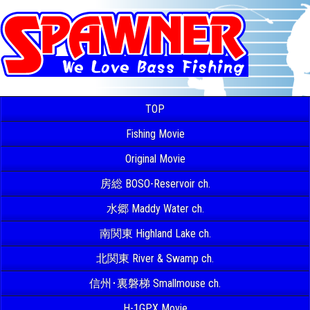
TOP
Fishing Movie
Original Movie
房総 BOSO-Reservoir ch.
水郷 Maddy Water ch.
南関東 Highland Lake ch.
北関東 River & Swamp ch.
信州･裏磐梯 Smallmouse ch.
H-1GPX Movie