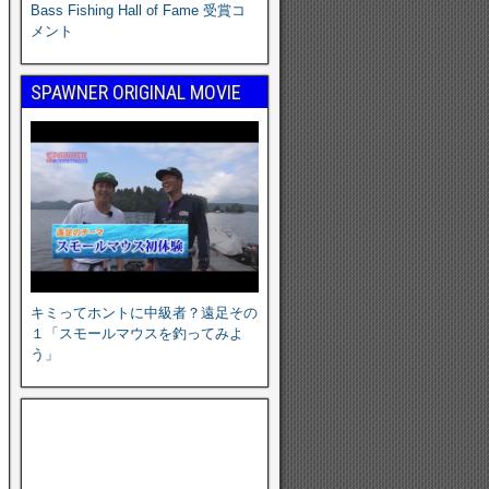
Bass Fishing Hall of Fame 受賞コ
メント
SPAWNER ORIGINAL MOVIE
キミってホントに中級者？遠足その
１「スモールマウスを釣ってみよ
う」