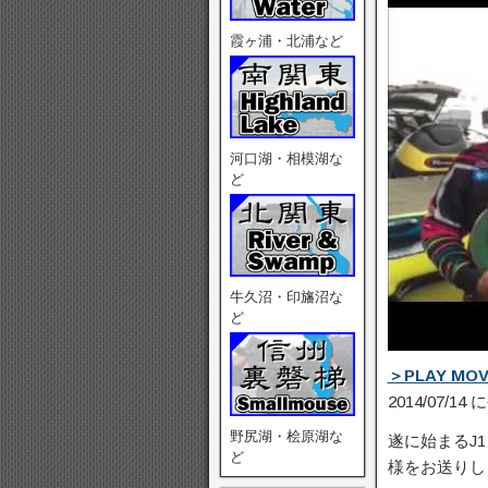
霞ヶ浦・北浦など
河口湖・相模湖な
ど
牛久沼・印旛沼な
ど
＞PLAY MOV
2014/07/14
野尻湖・桧原湖な
遂に始まるJ
ど
様を­お送り