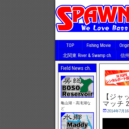
TOP
Fishing Movie
Origi
北関東 River & Swamp ch.
信州･
Field News ch.
【ジャッカル
マッチ 2
亀山湖・高滝湖な
ど
2014年7月1