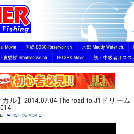
nal Movie
房総 BOSO-Reservoir ch.
水郷 Maddy Water ch.
裏磐梯 Smallmouse ch.
H-1GPX Movie
初～中級者オスス
】2014.07.04 The road to J1ドリーム
014
6日
FISHING MOVIE