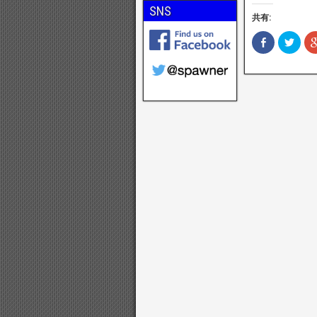
SNS
共有:
F
ク
a
リ
c
ッ
e
ク
b
し
o
て
o
T
k
w
で
i
共
t
有
t
(
e
新
r
し
で
い
共
ウ
有
ィ
(
ン
新
ド
し
ウ
い
で
ウ
開
ィ
き
ン
ま
ド
す
ウ
)
で
開
き
ま
す
)